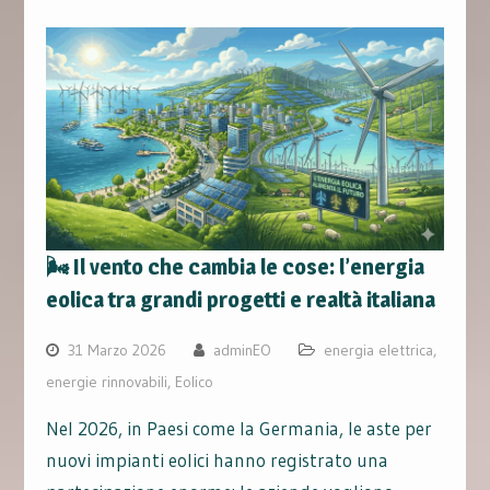
🌬️ Il vento che cambia le cose: l’energia
eolica tra grandi progetti e realtà italiana
31 Marzo 2026
adminEO
energia elettrica
,
energie rinnovabili
,
Eolico
Nel 2026, in Paesi come la Germania, le aste per
nuovi impianti eolici hanno registrato una