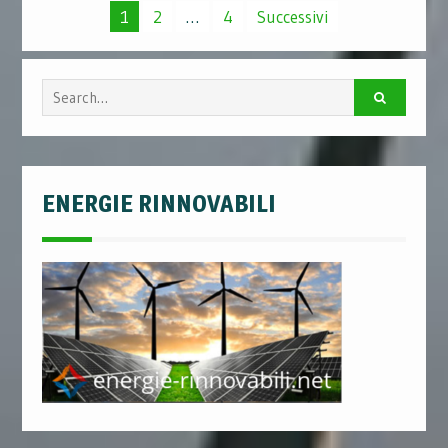
Paginazione
1
2
…
4
Successivi
degli
articoli
Search
for:
ENERGIE RINNOVABILI