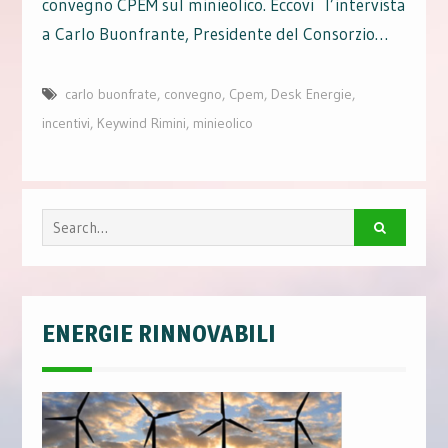
convegno CPEM sul minieolico. Eccovi l’intervista
a Carlo Buonfrante, Presidente del Consorzio…
carlo buonfrate
,
convegno
,
Cpem
,
Desk Energie
,
incentivi
,
Keywind Rimini
,
minieolico
Search
for:
ENERGIE RINNOVABILI