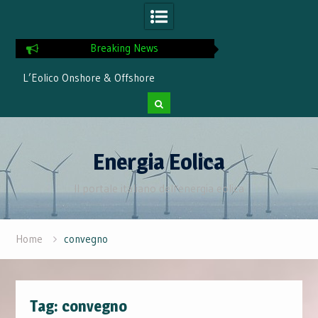
Breaking News
L’Eolico Onshore & Offshore
Energia Eolica: N
Record nel Giug
Skip
to
Energia Eolica
content
Il portale italiano dell'energia eolica
Home
convegno
Tag:
convegno