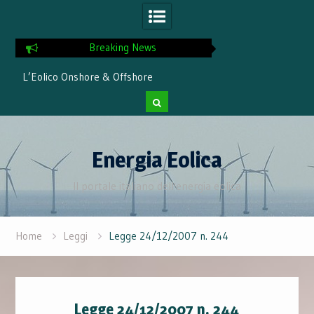
Breaking News
L’Eolico Onshore & Offshore
Energia Eolica: N
Record nel Giug
Skip
to
Energia Eolica
content
Il portale italiano dell'energia eolica
Home
Leggi
Legge 24/12/2007 n. 244
Legge 24/12/2007 n. 244