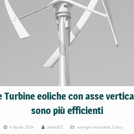
e Turbine eoliche con asse vertica
sono più efficienti
4 Aprile 2024
adminEO
energie rinnovabili
,
Eolico