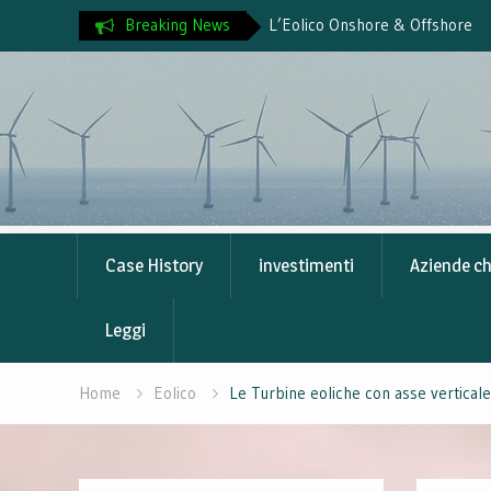
 motore della transizione
Breaking News
L’Eolico Onshore & Offshore
Skip
to
content
Case History
investimenti
Aziende c
Leggi
Home
Eolico
Le Turbine eoliche con asse verticale 