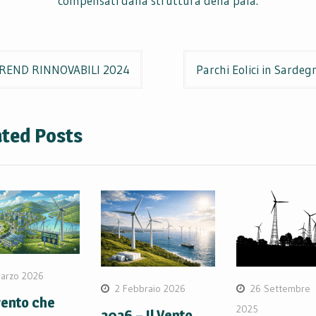
compensati dalla struttura della pala.
igazione
REND RINNOVABILI 2024
Parchi Eolici in Sardeg
coli
ated Posts
arzo 2026
2 Febbraio 2026
26 Settembre
 vento che
2025
2026 – Il Vento