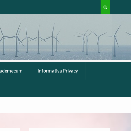
nel
🌬️ Il vento che cambia le cose: l’energia eolica tra
grandi progetti e realtà italiana
ademecum
Informativa Privacy