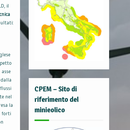
, il
cnica
ultati:
glese
spetto
 asse
 dalla
CPEM – Sito di
flussi
te nel
riferimento del
resa la
minieolico
forti
on