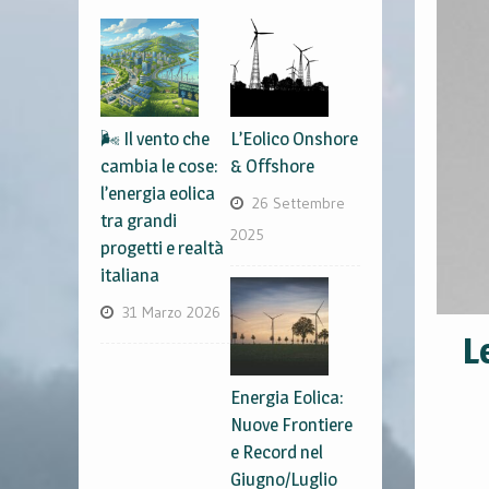
🌬️ Il vento che
L’Eolico Onshore
cambia le cose:
& Offshore
l’energia eolica
26 Settembre
tra grandi
2025
progetti e realtà
italiana
31 Marzo 2026
L
Energia Eolica:
Nuove Frontiere
e Record nel
Giugno/Luglio