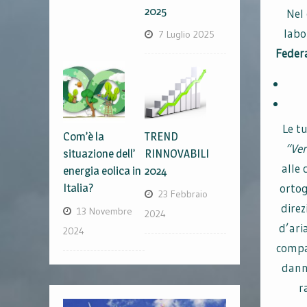
2025
Nel
labo
7 Luglio 2025
Federa
Le tu
Com’è la
TREND
“Ver
situazione dell’
RINNOVABILI
alle
energia eolica in
2024
Italia?
ortog
23 Febbraio
direz
13 Novembre
2024
d’ari
2024
compar
dann
r