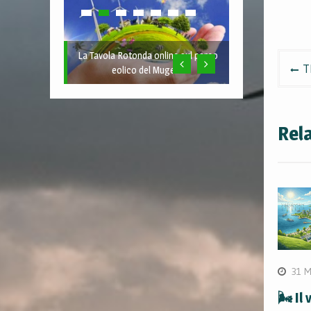
La Tavola Rotonda online sul parco
Nav
T
eolico del Mugello
arti
Rel
31 M
🌬️ Il