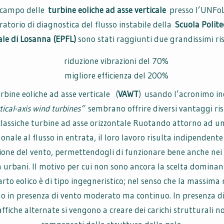
 campo delle
turbine eoliche ad asse verticale
presso l’UNFoLD
ratorio di diagnostica del flusso instabile della
Scuola Polite
le di Losanna (EPFL)
sono stati raggiunti due grandissimi ris
riduzione vibrazioni del 70%
migliore efficienza del 200%
rbine eoliche ad asse verticale (
VAWT
) usando l’acronimo in
tical-axis wind turbines”
sembrano offrire diversi vantaggi ri
 classiche turbine ad asse orizzontale Ruotando attorno ad un
onale al flusso in entrata, il loro lavoro risulta indipendente
ione del vento, permettendogli di funzionare bene anche nei 
a urbani. Il motivo per cui non sono ancora la scelta dominan
to eolico è di tipo ingegneristico; nel senso che la massima 
o in presenza di vento moderato ma continuo. In presenza di 
affiche alternate si vengono a creare dei carichi strutturali n