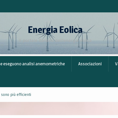
Energia Eolica: Nuove Frontiere e Record 
Giugno/Luglio 2025
Energia Eolica
Il portale italiano dell'energia eolica
he eseguono analisi anemometriche
Associazioni
V
sono più efficienti