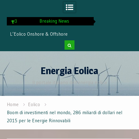
Breaking News
Energia Eolica: Nuove Frontiere e
🌬️ Il vento
Record nel Giugno/Luglio 2025
eolica tra g
Skip
to
Energia Eolica
content
Il portale italiano dell'energia eolica
Home
Eolico
Boom di investimenti nel mondo, 286 miliardi di dollari nel
2015 per le Energie Rinnovabili